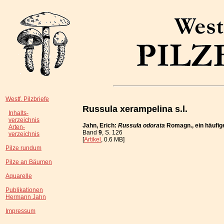
Westf. Pilzbriefe
Russula xerampelina s.l.
Inhalts-
verzeichnis
Jahn, Erich:
Russula odorata
Romagn., ein häufige
Arten-
Band
9
, S. 126
verzeichnis
[
Artikel
, 0.6 MB]
Pilze rundum
Pilze an Bäumen
Aquarelle
Publikationen
Hermann Jahn
Impressum