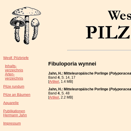
Westf. Pilzbriefe
Fibuloporia wynnei
Inhalts-
verzeichnis
Jahn, H.: Mitteleuropäische Porlinge (
Polyporace
Arten-
Band
4
, S. 14, 17
verzeichnis
[
Artikel
, 1.4 MB]
Pilze rundum
Jahn, H.: Mitteleuropäische Porlinge (
Polyporace
Band
4
, S. 48
Pilze an Bäumen
[
Artikel
, 2.2 MB]
Aquarelle
Publikationen
Hermann Jahn
Impressum