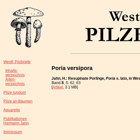
Westf. Pilzbriefe
Poria versipora
Inhalts-
verzeichnis
Jahn, H.: Resupinate Porlinge,
Poria
s. lato, in W
Arten-
Band
8
, S. 62, 63
verzeichnis
[
Artikel
, 3.1 MB]
Pilze rundum
Pilze an Bäumen
Aquarelle
Publikationen
Hermann Jahn
Impressum