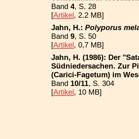
Band
4
, S. 28
[
Artikel
, 2.2 MB]
Jahn, H.:
Polyporus mel
Band
9
, S. 50
[
Artikel
, 0,7 MB]
Jahn, H. (1986): Der "Sa
Südniedersachen. Zur P
(Carici-Fagetum) im We
Band
10/11
, S. 304
[
Artikel
, 10 MB]