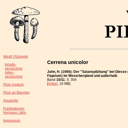
Westf. Pilzbriefe
Cerrena unicolor
Inhalts-
verzeichnis
Jahn, H. (1986): Der "Satanspilzhang" bei Glesse
Arten-
Fagetum) im Weserbergland und außerhalb
verzeichnis
Band
10/11
, S. 304
[
Artikel
, 10 MB]
Pilze rundum
Pilze an Bäumen
Aquarelle
Publikationen
Hermann Jahn
Impressum