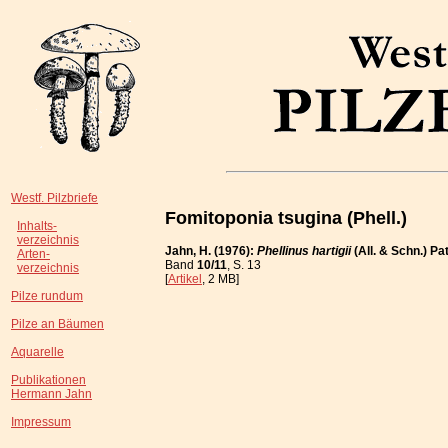
Westf. Pilzbriefe
Fomitoponia tsugina (Phell.)
Inhalts-
verzeichnis
Jahn, H. (1976):
Phellinus hartigii
(All. & Schn.) Pa
Arten-
Band
10/11
, S. 13
verzeichnis
[
Artikel
, 2 MB]
Pilze rundum
Pilze an Bäumen
Aquarelle
Publikationen
Hermann Jahn
Impressum