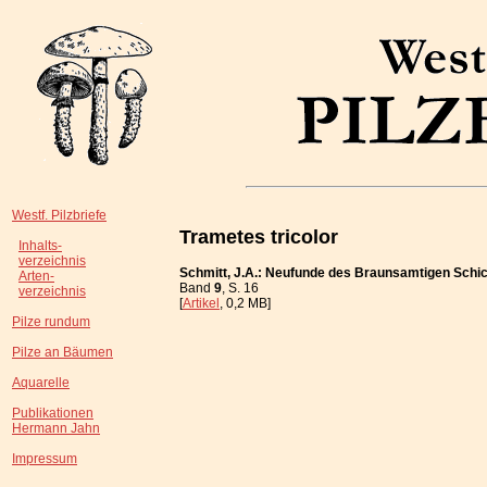
Westf. Pilzbriefe
Trametes tricolor
Inhalts-
verzeichnis
Schmitt, J.A.: Neufunde des Braunsamtigen Schic
Arten-
Band
9
, S. 16
verzeichnis
[
Artikel
, 0,2 MB]
Pilze rundum
Pilze an Bäumen
Aquarelle
Publikationen
Hermann Jahn
Impressum