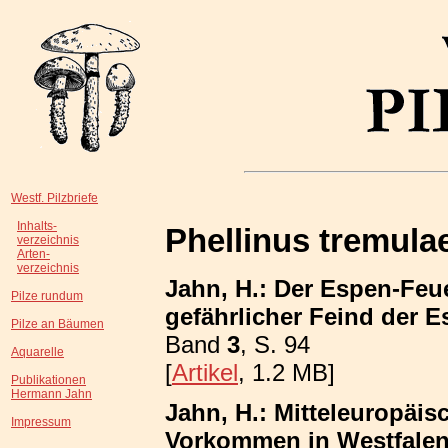
Westf. Pilzbriefe
Inhalts-
Phellinus tremula
verzeichnis
Arten-
verzeichnis
Jahn, H.: Der Espen-Fe
Pilze rundum
gefährlicher Feind der E
Pilze an Bäumen
Band
3
, S. 94
Aquarelle
[
Artikel
, 1.2 MB]
Publikationen
Hermann Jahn
Jahn, H.: Mitteleuropäis
Impressum
Vorkommen in Westfalen;