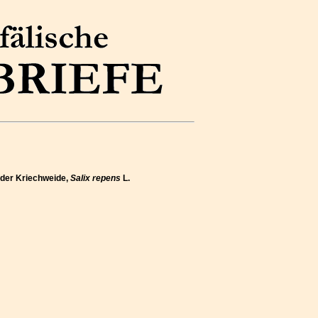
r der Kriechweide,
Salix repens
L.