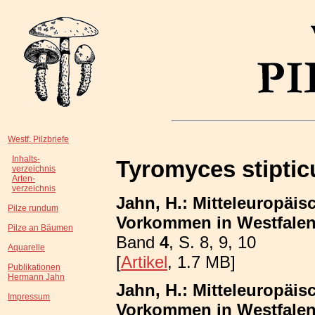
Westf. Pilzbriefe
Inhalts-
Tyromyces stiptic
verzeichnis
Arten-
verzeichnis
Jahn, H.: Mitteleuropäis
Pilze rundum
Vorkommen in Westfalen;
Pilze an Bäumen
Band
4
, S. 8, 9, 10
Aquarelle
[
Artikel
, 1.7 MB]
Publikationen
Hermann Jahn
Jahn, H.: Mitteleuropäis
Impressum
Vorkommen in Westfalen