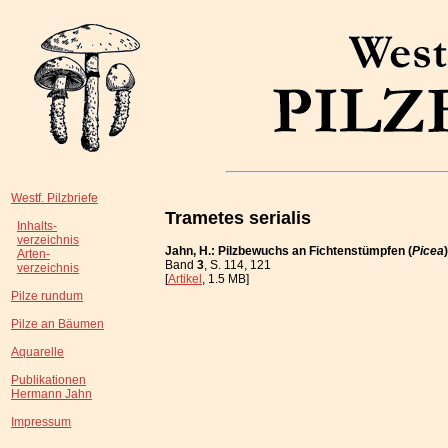
Westf. Pilzbriefe
Trametes serialis
Inhalts-
verzeichnis
Jahn, H.: Pilzbewuchs an Fichtenstümpfen (
Picea
Arten-
Band
3
, S. 114, 121
verzeichnis
[
Artikel
, 1.5 MB]
Pilze rundum
Pilze an Bäumen
Aquarelle
Publikationen
Hermann Jahn
Impressum