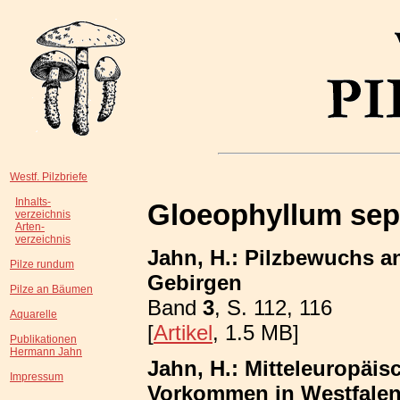
Westf. Pilzbriefe
Inhalts-
Gloeophyllum sep
verzeichnis
Arten-
verzeichnis
Jahn, H.: Pilzbewuchs a
Pilze rundum
Gebirgen
Pilze an Bäumen
Band
3
, S. 112, 116
Aquarelle
[
Artikel
, 1.5 MB]
Publikationen
Hermann Jahn
Jahn, H.: Mitteleuropäis
Impressum
Vorkommen in Westfalen;