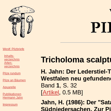
Westf. Pilzbriefe
Inhalts-
Tricholoma scalp
verzeichnis
Arten-
verzeichnis
H. Jahn: Der Lederstiel-
Pilze rundum
Westfalen neu gefundene
Pilze an Bäumen
Band
1
, S. 32
Aquarelle
[
Artikel
, 0.5 MB]
Publikationen
Hermann Jahn
Jahn, H. (1986): Der "Sa
Impressum
Südniedersachen. Zur P