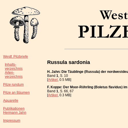
Westf. Pilzbriefe
Russula sardonia
Inhalts-
verzeichnis
H. Jahn: Die Täublinge (Russula) der nordwestde
Arten-
Band
1
, S. 10
verzeichnis
[
Artikel
, 0.5 MB]
Pilze rundum
F. Koppe: Der Moor-Röhrling (Boletus flavidus) im
Band
1
, S. 66, 67
Pilze an Bäumen
[
Artikel
, 0.3 MB]
Aquarelle
Publikationen
Hermann Jahn
Impressum