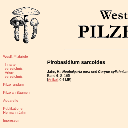
Westf. Pilzbriefe
Pirobasidium sarcoides
Inhalts-
verzeichnis
Jahn, H.:
Neobulgaria pura
und
Coryne cylichniu
Arten-
Band
6
, S. 165
verzeichnis
[
Artikel
, 0.4 MB]
Pilze rundum
Pilze an Bäumen
Aquarelle
Publikationen
Hermann Jahn
Impressum