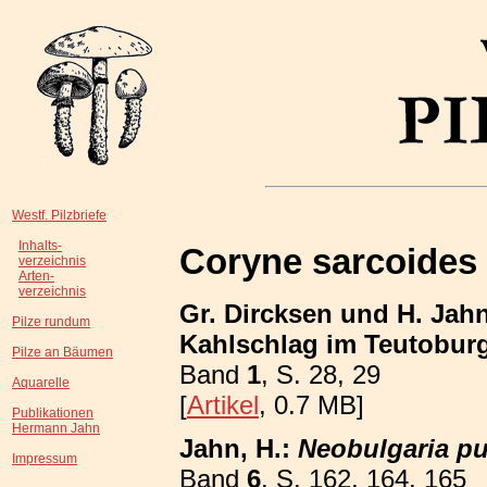
Westf. Pilzbriefe
Inhalts-
Coryne sarcoides
verzeichnis
Arten-
verzeichnis
Gr. Dircksen und H. Ja
Pilze rundum
Kahlschlag im Teutobur
Pilze an Bäumen
Band
1
, S. 28, 29
Aquarelle
[
Artikel
, 0.7 MB]
Publikationen
Hermann Jahn
Jahn, H.:
Neobulgaria pu
Impressum
Band
6
, S. 162, 164, 165