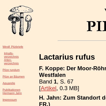
Westf. Pilzbriefe
Inhalts-
Lactarius rufus
verzeichnis
Arten-
verzeichnis
F. Koppe: Der Moor-Röhrl
Pilze rundum
Westfalen
Pilze an Bäumen
Band
1
, S. 67
Aquarelle
[
Artikel
, 0.3 MB]
Publikationen
Hermann Jahn
H. Jahn: Zum Standort de
Impressum
FR.)