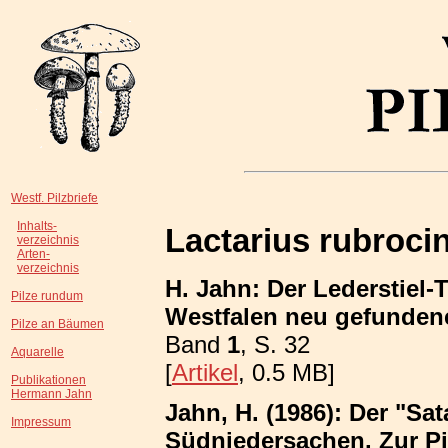
Westf. Pilzbriefe
Inhalts-
Lactarius rubroci
verzeichnis
Arten-
verzeichnis
H. Jahn: Der Lederstiel-
Pilze rundum
Westfalen neu gefundene
Pilze an Bäumen
Band
1
, S. 32
Aquarelle
[
Artikel
, 0.5 MB]
Publikationen
Hermann Jahn
Jahn, H. (1986): Der "Sa
Impressum
Südniedersachen. Zur P