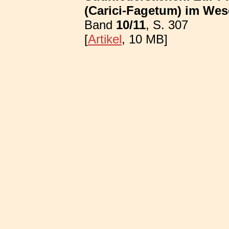
(Carici-Fagetum) im We
Band
10/11
, S. 307
[
Artikel
, 10 MB]