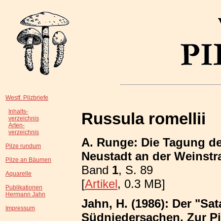
Westf. Pilzbriefe
Inhalts-
Russula romellii
verzeichnis
Arten-
verzeichnis
A. Runge: Die Tagung de
Pilze rundum
Neustadt an der Weinstr
Pilze an Bäumen
Band
1
, S. 89
Aquarelle
[
Artikel
, 0.3 MB]
Publikationen
Hermann Jahn
Jahn, H. (1986): Der "Sa
Impressum
Südniedersachen. Zur P