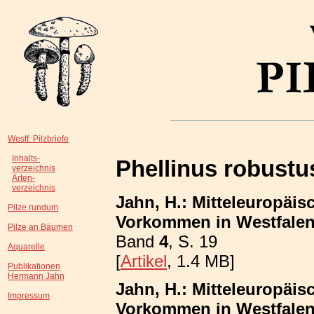
Westf. Pilzbriefe
Inhalts-
Phellinus robustu
verzeichnis
Arten-
verzeichnis
Jahn, H.: Mitteleuropäis
Pilze rundum
Vorkommen in Westfalen
Pilze an Bäumen
Band
4
, S. 19
Aquarelle
[
Artikel
, 1.4 MB]
Publikationen
Hermann Jahn
Jahn, H.: Mitteleuropäis
Impressum
Vorkommen in Westfalen; 