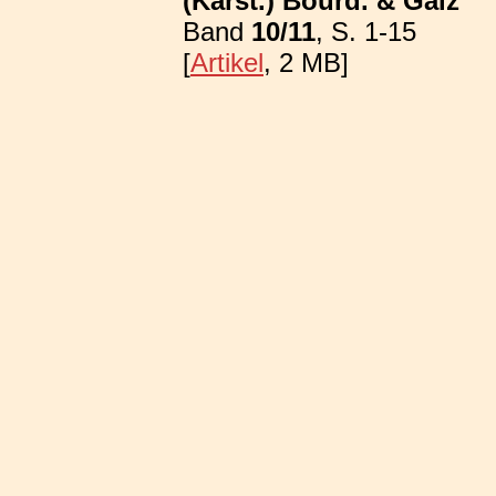
(Karst.) Bourd. & Galz
Band
10/11
, S. 1-15
[
Artikel
, 2 MB]