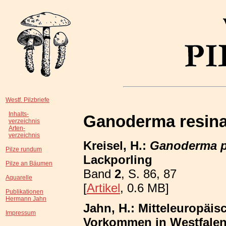
Westf. Pilzbriefe
Inhalts-
Ganoderma resin
verzeichnis
Arten-
verzeichnis
Kreisel, H.:
Ganoderma pf
Pilze rundum
Lackporling
Pilze an Bäumen
Band
2
, S. 86, 87
Aquarelle
[
Artikel
, 0.6 MB]
Publikationen
Hermann Jahn
Jahn, H.: Mitteleuropäis
Impressum
Vorkommen in Westfalen;