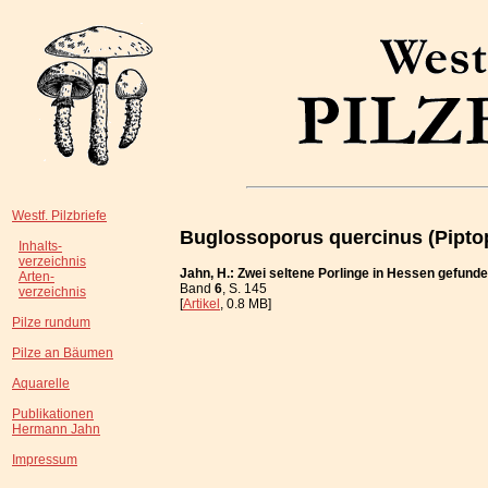
Westf. Pilzbriefe
Buglossoporus quercinus (Piptop
Inhalts-
verzeichnis
Jahn, H.: Zwei seltene Porlinge in Hessen gefund
Arten-
Band
6
, S. 145
verzeichnis
[
Artikel
, 0.8 MB]
Pilze rundum
Pilze an Bäumen
Aquarelle
Publikationen
Hermann Jahn
Impressum