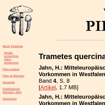
Westf. Pilzbriefe
Inhalts-
Trametes quercin
verzeichnis
Arten-
verzeichnis
Jahn, H.: Mitteleuropäis
Pilze rundum
Vorkommen in Westfalen;
Pilze an Bäumen
Band
4
, S. 8
Aquarelle
[
Artikel
, 1.7 MB]
Publikationen
Hermann Jahn
Jahn, H.: Mitteleuropäis
Impressum
Vorkommen in Westfalen