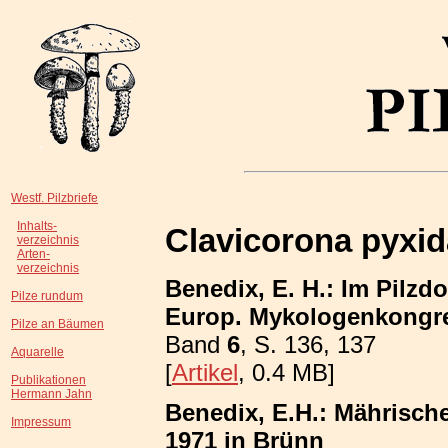
Westf. Pilzbriefe
Inhalts-
Clavicorona pyxid
verzeichnis
Arten-
verzeichnis
Benedix, E. H.: Im Pilzdo
Pilze rundum
Europ. Mykologenkongre
Pilze an Bäumen
Band
6
, S. 136, 137
Aquarelle
[
Artikel
, 0.4 MB]
Publikationen
Hermann Jahn
Benedix, E.H.: Mährisch
Impressum
1971 in Brünn