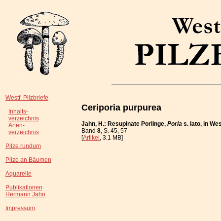
Westf. Pilzbriefe
Ceriporia purpurea
Inhalts-
verzeichnis
Jahn, H.: Resupinate Porlinge,
Poria
s. lato, in W
Arten-
Band
8
, S. 45, 57
verzeichnis
[
Artikel
, 3.1 MB]
Pilze rundum
Pilze an Bäumen
Aquarelle
Publikationen
Hermann Jahn
Impressum