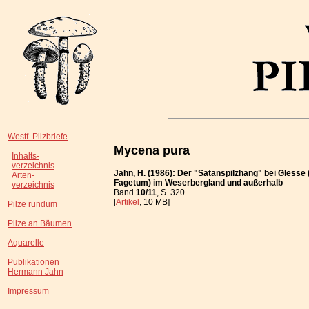
Westf. Pilzbriefe
Mycena pura
Inhalts-
verzeichnis
Jahn, H. (1986): Der "Satanspilzhang" bei Glesse
Arten-
Fagetum) im Weserbergland und außerhalb
verzeichnis
Band
10/11
, S. 320
[
Artikel
, 10 MB]
Pilze rundum
Pilze an Bäumen
Aquarelle
Publikationen
Hermann Jahn
Impressum