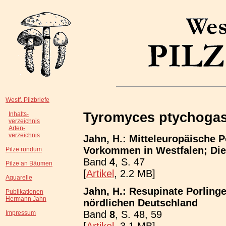
Westf. Pilzbriefe
Tyromyces ptychogas
Inhalts-
verzeichnis
Arten-
verzeichnis
Jahn, H.: Mitteleuropäische P
Vorkommen in Westfalen; Die 
Pilze rundum
Band
4
, S. 47
Pilze an Bäumen
[
Artikel
, 2.2 MB]
Aquarelle
Jahn, H.: Resupinate Porling
Publikationen
Hermann Jahn
nördlichen Deutschland
Band
8
, S. 48, 59
Impressum
[
Artikel
, 3.1 MB]