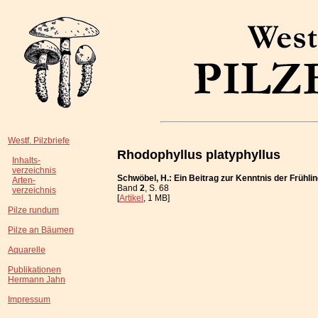
Westf. Pilzbriefe
Rhodophyllus platyphyllus
Inhalts-
verzeichnis
Schwöbel, H.: Ein Beitrag zur Kenntnis der Frühli
Arten-
Band
2
, S. 68
verzeichnis
[
Artikel
, 1 MB]
Pilze rundum
Pilze an Bäumen
Aquarelle
Publikationen
Hermann Jahn
Impressum