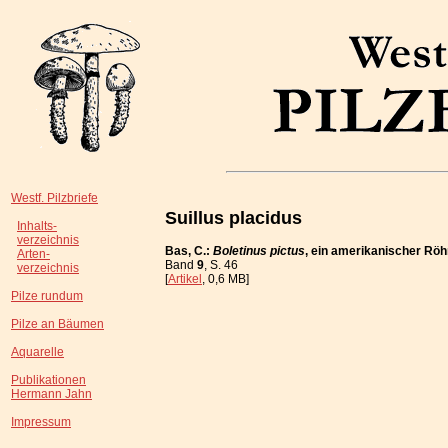
Westf. Pilzbriefe
Suillus placidus
Inhalts-
verzeichnis
Bas, C.:
Boletinus pictus
, ein amerikanischer Rö
Arten-
Band
9
, S. 46
verzeichnis
[
Artikel
, 0,6 MB]
Pilze rundum
Pilze an Bäumen
Aquarelle
Publikationen
Hermann Jahn
Impressum