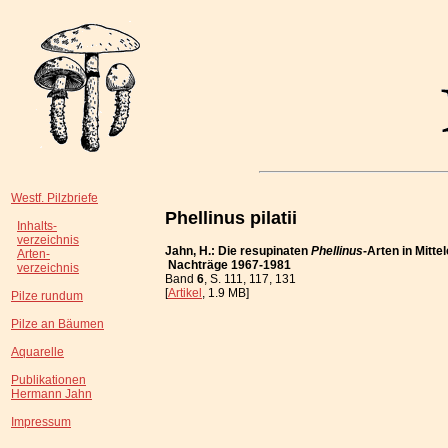
Westf. Pilzbriefe
Phellinus pilatii
Inhalts-
verzeichnis
Jahn, H.: Die resupinaten
Phellinus
-Arten in Mitt
Arten-
Nachträge 1967-1981
verzeichnis
Band
6
, S. 111, 117, 131
[
Artikel
, 1.9 MB]
Pilze rundum
Pilze an Bäumen
Aquarelle
Publikationen
Hermann Jahn
Impressum