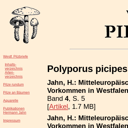
Westf. Pilzbriefe
Inhalts-
Polyporus picipes
verzeichnis
Arten-
verzeichnis
Jahn, H.: Mitteleuropäis
Pilze rundum
Vorkommen in Westfalen;
Pilze an Bäumen
Band
4
, S. 5
Aquarelle
[
Artikel
, 1.7 MB]
Publikationen
Hermann Jahn
Jahn, H.: Mitteleuropäis
Impressum
Vorkommen in Westfalen