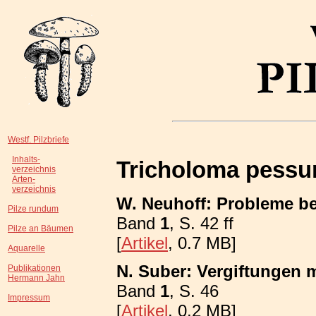
Westf. Pilzbriefe
Inhalts-
Tricholoma pess
verzeichnis
Arten-
verzeichnis
W. Neuhoff: Probleme bei
Pilze rundum
Band
1
, S. 42 ff
Pilze an Bäumen
[
Artikel
, 0.7 MB]
Aquarelle
N. Suber: Vergiftungen m
Publikationen
Hermann Jahn
Band
1
, S. 46
Impressum
[
Artikel
, 0.2 MB]