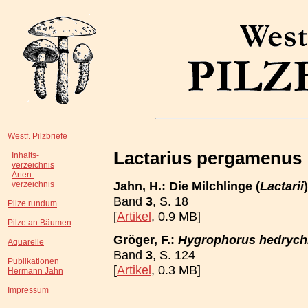
Westf. Pilzbriefe
Lactarius pergamenus
Inhalts-
verzeichnis
Arten-
Jahn, H.: Die Milchlinge (
Lactarii
verzeichnis
Band
3
, S. 18
Pilze rundum
[
Artikel
, 0.9 MB]
Pilze an Bäumen
Gröger, F.:
Hygrophorus hedrychi
Aquarelle
Band
3
, S. 124
Publikationen
[
Artikel
, 0.3 MB]
Hermann Jahn
Impressum