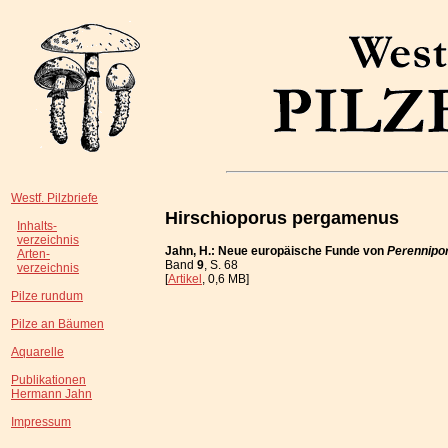
Westf. Pilzbriefe
Hirschioporus pergamenus
Inhalts-
verzeichnis
Jahn, H.: Neue europäische Funde von
Perennipor
Arten-
Band
9
, S. 68
verzeichnis
[
Artikel
, 0,6 MB]
Pilze rundum
Pilze an Bäumen
Aquarelle
Publikationen
Hermann Jahn
Impressum