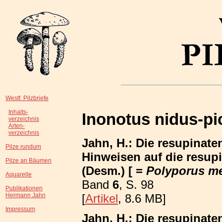
Westf. Pilzbriefe
Inhalts-
Inonotus nidus-pi
verzeichnis
Arten-
verzeichnis
Jahn, H.: Die resupinat
Pilze rundum
Hinweisen auf die resup
Pilze an Bäumen
(Desm.) [ =
Polyporus m
Aquarelle
Band
6
, S. 98
Publikationen
[
Artikel
, 8.6 MB]
Hermann Jahn
Impressum
Jahn, H.: Die resupinat