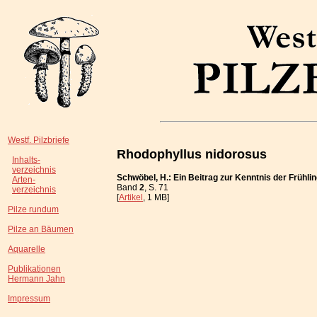
Westf. Pilzbriefe
Rhodophyllus nidorosus
Inhalts-
verzeichnis
Schwöbel, H.: Ein Beitrag zur Kenntnis der Frühli
Arten-
Band
2
, S. 71
verzeichnis
[
Artikel
, 1 MB]
Pilze rundum
Pilze an Bäumen
Aquarelle
Publikationen
Hermann Jahn
Impressum