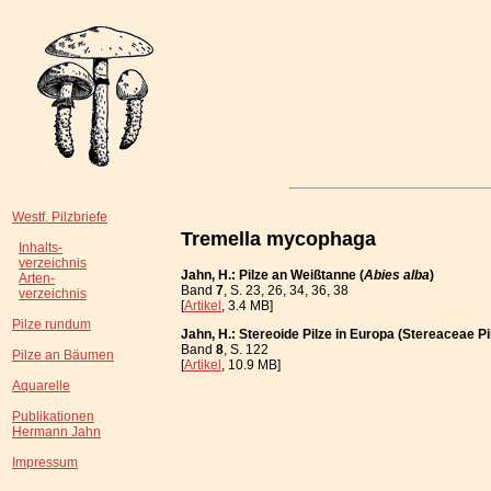
Westf. Pilzbriefe
Tremella mycophaga
Inhalts-
verzeichnis
Jahn, H.: Pilze an Weißtanne (
Abies alba
)
Arten-
Band
7
, S. 23, 26, 34, 36, 38
verzeichnis
[
Artikel
, 3.4 MB]
Pilze rundum
Jahn, H.: Stereoide Pilze in Europa (Stereaceae Pi
Band
8
, S. 122
Pilze an Bäumen
[
Artikel
, 10.9 MB]
Aquarelle
Publikationen
Hermann Jahn
Impressum