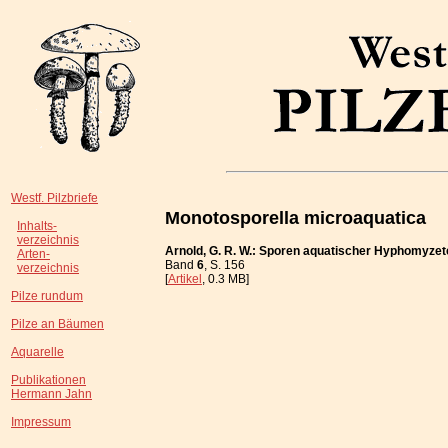
Westf. Pilzbriefe
Monotosporella microaquatica
Inhalts-
verzeichnis
Arnold, G. R. W.: Sporen aquatischer Hyphomyze
Arten-
Band
6
, S. 156
verzeichnis
[
Artikel
, 0.3 MB]
Pilze rundum
Pilze an Bäumen
Aquarelle
Publikationen
Hermann Jahn
Impressum