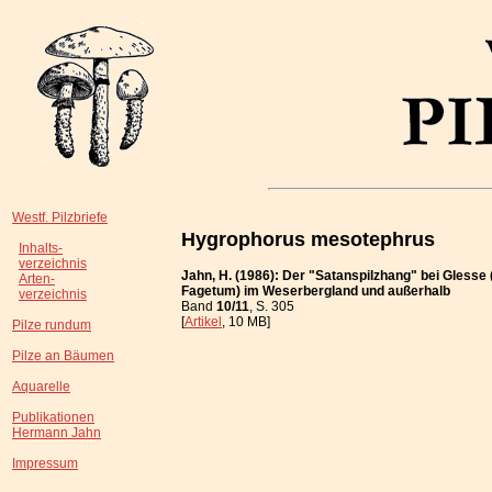
Westf. Pilzbriefe
Hygrophorus mesotephrus
Inhalts-
verzeichnis
Jahn, H. (1986): Der "Satanspilzhang" bei Glesse
Arten-
Fagetum) im Weserbergland und außerhalb
verzeichnis
Band
10/11
, S. 305
[
Artikel
, 10 MB]
Pilze rundum
Pilze an Bäumen
Aquarelle
Publikationen
Hermann Jahn
Impressum