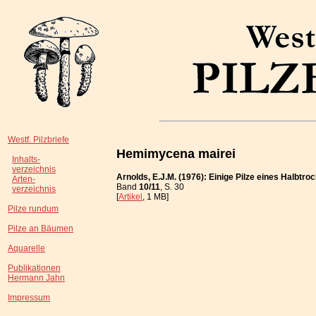
Westf. Pilzbriefe
Hemimycena mairei
Inhalts-
verzeichnis
Arnolds, E.J.M. (1976): Einige Pilze eines Halbtr
Arten-
Band
10/11
, S. 30
verzeichnis
[
Artikel
, 1 MB]
Pilze rundum
Pilze an Bäumen
Aquarelle
Publikationen
Hermann Jahn
Impressum