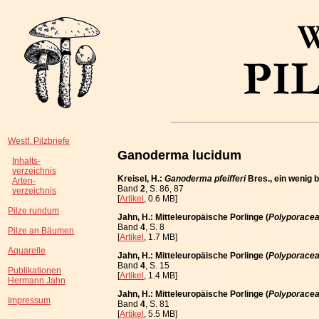
Westf. Pilzbriefe
Ganoderma lucidum
Inhalts-
verzeichnis
Kreisel, H.:
Ganoderma pfeifferi
Bres., ein wenig 
Arten-
Band
2
, S. 86, 87
verzeichnis
[
Artikel
, 0.6 MB]
Pilze rundum
Jahn, H.: Mitteleuropäische Porlinge (
Polyporace
Band
4
, S. 8
Pilze an Bäumen
[
Artikel
, 1.7 MB]
Aquarelle
Jahn, H.: Mitteleuropäische Porlinge (
Polyporace
Band
4
, S. 15
Publikationen
[
Artikel
, 1.4 MB]
Hermann Jahn
Jahn, H.: Mitteleuropäische Porlinge (
Polyporace
Impressum
Band
4
, S. 81
[
Artikel
, 5.5 MB]