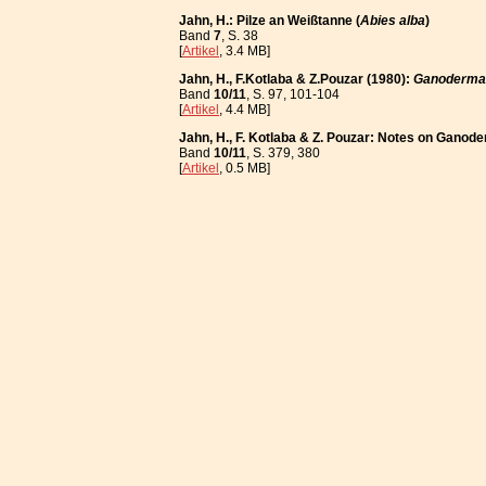
Jahn, H.: Pilze an Weißtanne (
Abies alba
)
Band
7
, S. 38
[
Artikel
, 3.4 MB]
Jahn, H., F.Kotlaba & Z.Pouzar (1980):
Ganoderma 
Band
10/11
, S. 97, 101-104
[
Artikel
, 4.4 MB]
Jahn, H., F. Kotlaba & Z. Pouzar: Notes on Ganode
Band
10/11
, S. 379, 380
[
Artikel
, 0.5 MB]