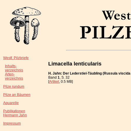
Westf. Pilzbriefe
Limacella lenticularis
Inhalts-
verzeichnis
H. Jahn: Der Lederstiel-Täubling (Russula viscida
Arten-
Band
1
, S. 32
verzeichnis
[
Artikel
, 0.5 MB]
Pilze rundum
Pilze an Bäumen
Aquarelle
Publikationen
Hermann Jahn
Impressum