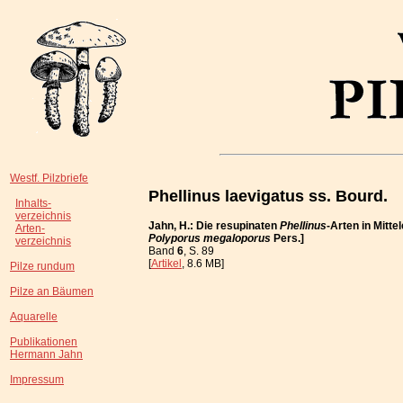
Westf. Pilzbriefe
Phellinus laevigatus ss. Bourd.
Inhalts-
verzeichnis
Jahn, H.: Die resupinaten
Phellinus
-Arten in Mitt
Arten-
Polyporus megaloporus
Pers.]
verzeichnis
Band
6
, S. 89
[
Artikel
, 8.6 MB]
Pilze rundum
Pilze an Bäumen
Aquarelle
Publikationen
Hermann Jahn
Impressum