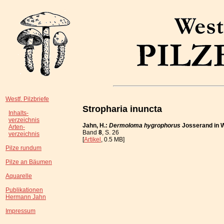
Westf. Pilzbriefe
Stropharia inuncta
Inhalts-
verzeichnis
Jahn, H.:
Dermoloma hygrophorus
Josserand in 
Arten-
Band
8
, S. 26
verzeichnis
[
Artikel
, 0.5 MB]
Pilze rundum
Pilze an Bäumen
Aquarelle
Publikationen
Hermann Jahn
Impressum