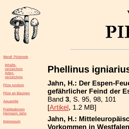
Westf. Pilzbriefe
Inhalts-
Phellinus igniariu
verzeichnis
Arten-
verzeichnis
Jahn, H.: Der Espen-Fe
Pilze rundum
gefährlicher Feind der E
Pilze an Bäumen
Band
3
, S. 95, 98, 101
Aquarelle
[
Artikel
, 1.2 MB]
Publikationen
Hermann Jahn
Jahn, H.: Mitteleuropäis
Impressum
Vorkommen in Westfalen;