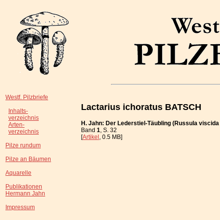
Westf. Pilzbriefe
Lactarius ichoratus BATSCH
Inhalts-
verzeichnis
H. Jahn: Der Lederstiel-Täubling (Russula viscida
Arten-
Band
1
, S. 32
verzeichnis
[
Artikel
, 0.5 MB]
Pilze rundum
Pilze an Bäumen
Aquarelle
Publikationen
Hermann Jahn
Impressum