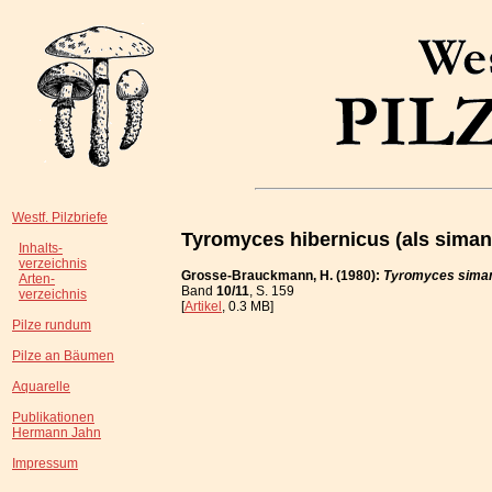
Westf. Pilzbriefe
Tyromyces hibernicus (als simani
Inhalts-
verzeichnis
Grosse-Brauckmann, H. (1980):
Tyromyces siman
Arten-
Band
10/11
, S. 159
verzeichnis
[
Artikel
, 0.3 MB]
Pilze rundum
Pilze an Bäumen
Aquarelle
Publikationen
Hermann Jahn
Impressum