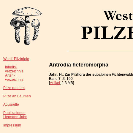
Westf. Pilzbriefe
Antrodia heteromorpha
Inhalts-
verzeichnis
Jahn, H.: Zur Pilzflora der subalpinen Fichtenwä
Arten-
Band
7
, S. 100
verzeichnis
[
Artikel
, 1.3 MB]
Pilze rundum
Pilze an Bäumen
Aquarelle
Publikationen
Hermann Jahn
Impressum