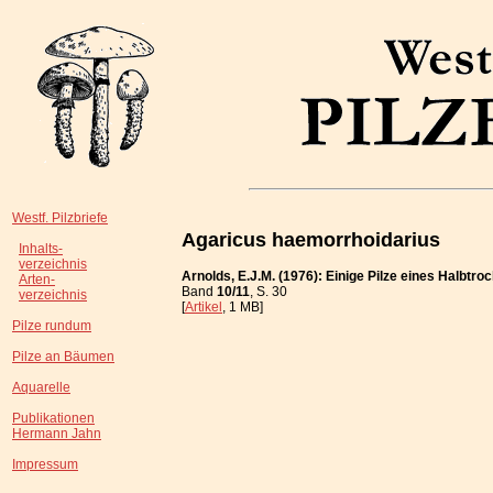
Westf. Pilzbriefe
Agaricus haemorrhoidarius
Inhalts-
verzeichnis
Arnolds, E.J.M. (1976): Einige Pilze eines Halbtr
Arten-
Band
10/11
, S. 30
verzeichnis
[
Artikel
, 1 MB]
Pilze rundum
Pilze an Bäumen
Aquarelle
Publikationen
Hermann Jahn
Impressum