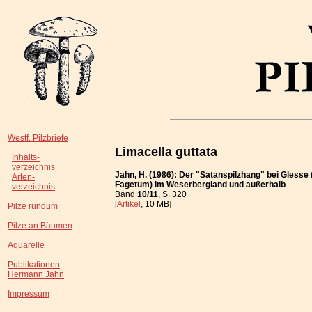
Westf. Pilzbriefe
Limacella guttata
Inhalts-
verzeichnis
Jahn, H. (1986): Der "Satanspilzhang" bei Glesse
Arten-
Fagetum) im Weserbergland und außerhalb
verzeichnis
Band
10/11
, S. 320
[
Artikel
, 10 MB]
Pilze rundum
Pilze an Bäumen
Aquarelle
Publikationen
Hermann Jahn
Impressum